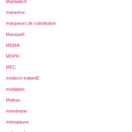
Mantadix®
maraviroc
marqueurs de substitution
Maxepa®
MDMA
MDPH
MEC
médecin traitantE
médiation
Meltrex
membrane
ménopause