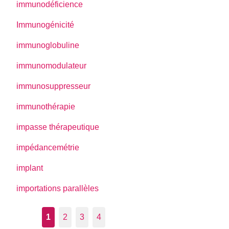
immunodéficience
Immunogénicité
immunoglobuline
immunomodulateur
immunosuppresseur
immunothérapie
impasse thérapeutique
impédancemétrie
implant
importations parallèles
1
2
3
4