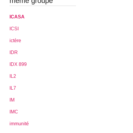
même groupe
ICASA
ICSI
ictère
IDR
IDX 899
IL2
IL7
IM
IMC
immunité