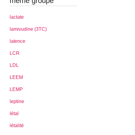
même groupe
lactate
lamivudine (3TC)
latence
LCR
LDL
LEEM
LEMP
leptine
létal
létalité