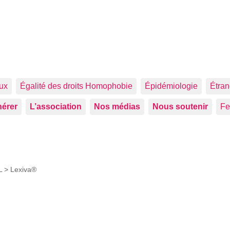
aux
Égalité des droits Homophobie
Épidémiologie
Étran
érer
L’association
Nos médias
Nous soutenir
F
 L >
Lexiva®