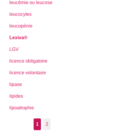
leucémie ou leucose
leucocytes
leucopénie
Lexiva®
LGV
licence obligatoire
licence volontaire
lipase
lipides
lipoatrophie
1
2