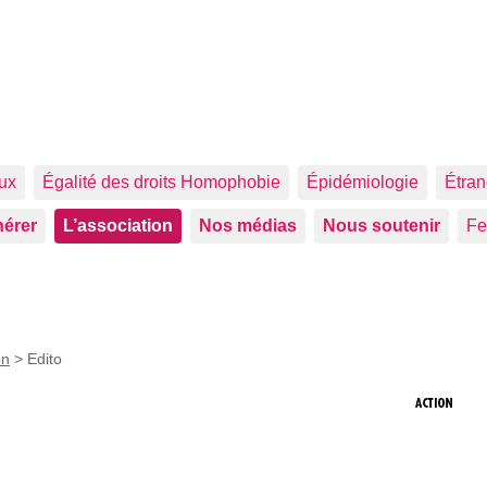
aux
Égalité des droits Homophobie
Épidémiologie
Étran
érer
L’association
Nos médias
Nous soutenir
F
on
>
Edito