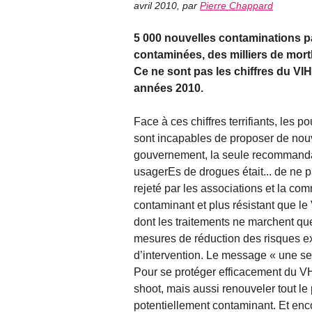
avril 2010
,
par
Pierre Chappard
5 000 nouvelles contaminations p
contaminées, des milliers de mor
Ce ne sont pas les chiffres du VI
années 2010.
Face à ces chiffres terrifiants, les p
sont incapables de proposer de nouv
gouvernement, la seule recommandat
usagerEs de drogues était... de ne p
rejeté par les associations et la com
contaminant et plus résistant que le 
dont les traitements ne marchent qu
mesures de réduction des risques e
d’intervention. Le message « une ser
Pour se protéger efficacement du V
shoot, mais aussi renouveler tout le pet
potentiellement contaminant. Et enco