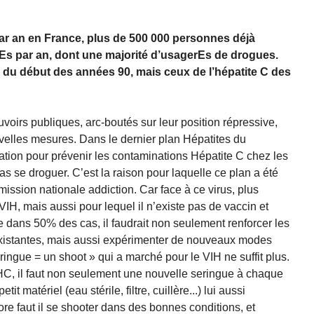
ar an en France, plus de 500 000 personnes déjà
tEs par an, dont une majorité d’usagerEs de drogues.
H du début des années 90, mais ceux de l’hépatite C des
ouvoirs publiques, arc-boutés sur leur position répressive,
elles mesures. Dans le dernier plan Hépatites du
ion pour prévenir les contaminations Hépatite C chez les
as se droguer. C’est la raison pour laquelle ce plan a été
mission nationale addiction. Car face à ce virus, plus
VIH, mais aussi pour lequel il n’existe pas de vaccin et
e dans 50% des cas, il faudrait non seulement renforcer les
xistantes, mais aussi expérimenter de nouveaux modes
ingue = un shoot » qui a marché pour le VIH ne suffit plus.
HC, il faut non seulement une nouvelle seringue à chaque
it matériel (eau stérile, filtre, cuillère...) lui aussi
re faut il se shooter dans des bonnes conditions, et