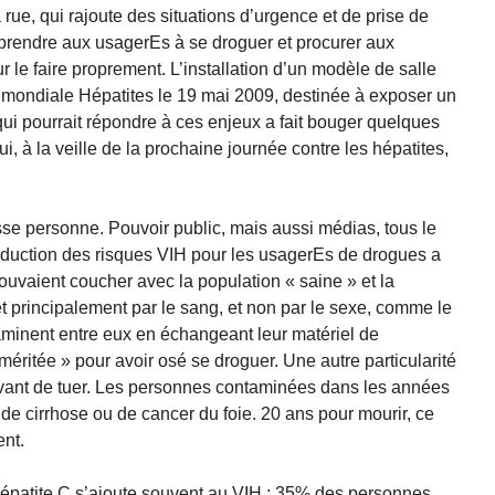
 rue, qui rajoute des situations d’urgence et de prise de
apprendre aux usagerEs à se droguer et procurer aux
 le faire proprement. L’installation d’un modèle de salle
 mondiale Hépatites le 19 mai 2009, destinée à exposer un
qui pourrait répondre à ces enjeux a fait bouger quelques
i, à la veille de la prochaine journée contre les hépatites,
sse personne. Pouvoir public, mais aussi médias, tous le
éduction des risques VIH pour les usagerEs de drogues a
ouvaient coucher avec la population « saine » et la
 principalement par le sang, et non par le sexe, comme le
minent entre eux en échangeant leur matériel de
éritée » pour avoir osé se droguer. Une autre particularité
 avant de tuer. Les personnes contaminées dans les années
 cirrhose ou de cancer du foie. 20 ans pour mourir, ce
ent.
’hépatite C s’ajoute souvent au VIH : 35% des personnes