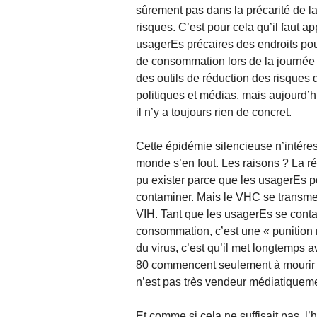
sûrement pas dans la précarité de la
risques. C’est pour cela qu’il faut 
usagerEs précaires des endroits pour
de consommation lors de la journée
des outils de réduction des risques 
politiques et médias, mais aujourd’hu
il n’y a toujours rien de concret.
Cette épidémie silencieuse n’intére
monde s’en fout. Les raisons ? La r
pu exister parce que les usagerEs p
contaminer. Mais le VHC se transmet
VIH. Tant que les usagerEs se conta
consommation, c’est une « punition m
du virus, c’est qu’il met longtemps
80 commencent seulement à mourir de
n’est pas très vendeur médiatiquem
Et comme si cela ne suffisait pas, l