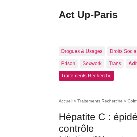
Act Up-Paris
Drogues & Usages
Droits Soci
Prison
Sexwork
Trans
Adh
Traitements Recherche
Accueil
>
Traitements Recherche
>
Coin
Hépatite C : épid
contrôle