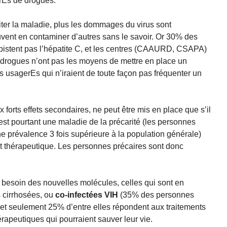
erEs de drogues.
aiter la maladie, plus les dommages du virus sont
uvent en contaminer d’autres sans le savoir. Or 30% des
istent pas l’hépatite C, et les centres (CAAURD, CSAPA)
e drogues n’ont pas les moyens de mettre en place un
 usagerEs qui n’iraient de toute façon pas fréquenter un
 forts effets secondaires, ne peut être mis en place que s’il
 est pourtant une maladie de la précarité (les personnes
e prévalence 3 fois supérieure à la population générale)
t thérapeutique. Les personnes précaires sont donc
 besoin des nouvelles molécules, celles qui sont en
s cirrhosées, ou
co-infectées VIH
(35% des personnes
 et seulement 25% d’entre elles répondent aux traitements
érapeutiques qui pourraient sauver leur vie.