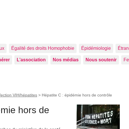
aux
Égalité des droits Homophobie
Épidémiologie
Étran
érer
L’association
Nos médias
Nous soutenir
F
fection VIH/hépatites
>
Hépatite C : épidémie hors de contrôle
émie hors de