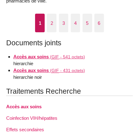
pharmacies de ville.
1
2
3
4
5
6
Documents joints
Accès aux soins
(
GIF
-
541 octets
)
hierarchie
Accès aux soins
(
GIF
-
431 octets
)
hierarchie noir
Traitements Recherche
Accès aux soins
Coinfection VIH/hépatites
Effets secondaires