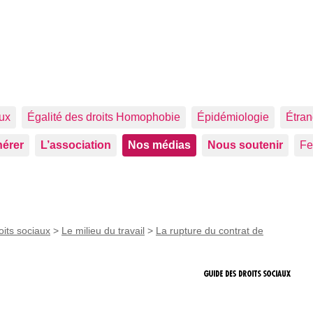
aux
Égalité des droits Homophobie
Épidémiologie
Étran
érer
L’association
Nos médias
Nous soutenir
F
oits sociaux
>
Le milieu du travail
>
La rupture du contrat de