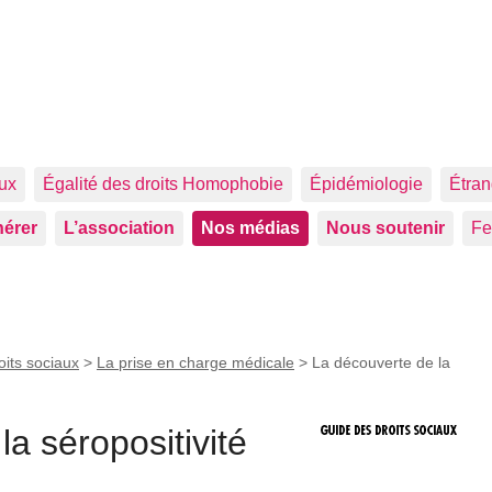
aux
Égalité des droits Homophobie
Épidémiologie
Étran
érer
L’association
Nos médias
Nous soutenir
F
oits sociaux
>
La prise en charge médicale
>
La découverte de la
a séropositivité