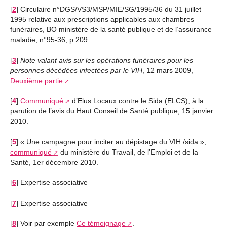
[
2
]
Circulaire n°DGS/VS3/MSP/MIE/SG/1995/36 du 31 juillet
1995 relative aux prescriptions applicables aux chambres
funéraires, BO ministère de la santé publique et de l’assurance
maladie, n°95-36, p 209.
[
3
]
Note valant avis sur les opérations funéraires pour les
personnes décédées infectées par le VIH
, 12 mars 2009,
Deuxième partie
.
[
4
]
Communiqué
d’Elus Locaux contre le Sida (ELCS), à la
parution de l’avis du Haut Conseil de Santé publique, 15 janvier
2010.
[
5
]
« Une campagne pour inciter au dépistage du VIH /sida »,
communiqué
du ministère du Travail, de l’Emploi et de la
Santé, 1er décembre 2010.
[
6
]
Expertise associative
[
7
]
Expertise associative
[
8
]
Voir par exemple
Ce témoignage
.