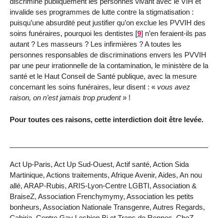
discrimine publiquement les personnes vivant avec le VIH et
invalide ses programmes de lutte contre la stigmatisation :
puisqu’une absurdité peut justifier qu’on exclue les PVVIH des
soins funéraires, pourquoi les dentistes
[
9
]
n’en feraient-ils pas
autant ? Les masseurs ? Les infirmières ? A toutes les
personnes responsables de discriminations envers les PVVIH
par une peur irrationnelle de la contamination, le ministère de la
santé et le Haut Conseil de Santé publique, avec la mesure
concernant les soins funéraires, leur disent : «
vous avez
raison, on n’est jamais trop prudent
» !
Pour toutes ces raisons, cette interdiction doit être levée.
Act Up-Paris, Act Up Sud-Ouest, Actif santé, Action Sida
Martinique, Actions traitements, Afrique Avenir, Aides, An nou
allé, ARAP-Rubis, ARIS-Lyon-Centre LGBTI, Association &
BraiseZ, Association Frenchymymy, Association les petits
bonheurs, Association Nationale Transgenre, Autres Regards,
Cabiria, Centre Gay Lesbien Bi et Trans de Rennes, CheZ