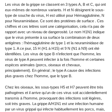
Les virus de la grippe se classent en 3 types A, B et C, qui ont
eux-mêmes de nombreux variants. H et N désignent le sous-
type de souche du virus, H est utilisé pour Hémagglutinine, N
pour Neuraminidase. Ce sont des protéines de surface . Ces
chiffres et ces lettres sont une catégorisation, cela n’a pas de
rapport avec un niveau de dangerosité. Le nom H1N1 indique
que le virus présente à sa surface la combinaison de deux
antigènes : l’hémagglutinine de type 1 et la neuraminidase de
type 1. A ce jour, 15 H (H1 à H15) et 9 N (N1 à N9) ont été
identifiées. Les virus de type B n’infectent que l’homme, les
virus de type A peuvent infecter à la fois l’homme et certaines
espèces animales (porcs, oiseaux et chevaux,
principalement). En général ; le type A cause des infections
plus graves chez l’homme, que le type B.
Chez les oiseaux, les sous-types H5 et H7 peuvent être très
pathogènes et il arrive qu’un de ces virus soit accidentellement
transmis à l’homme, provoquant des infections soit légères,
soit très graves. La grippe A/H1N1 est une infection humaine
par un virus grippal qui infecte habituellement les porcs, mais,