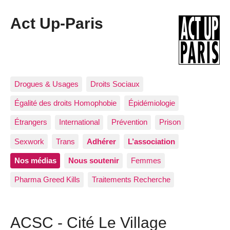
Act Up-Paris
Drogues & Usages
Droits Sociaux
Égalité des droits Homophobie
Épidémiologie
Étrangers
International
Prévention
Prison
Sexwork
Trans
Adhérer
L’association
Nos médias
Nous soutenir
Femmes
Pharma Greed Kills
Traitements Recherche
ACSC - Cité Le Village