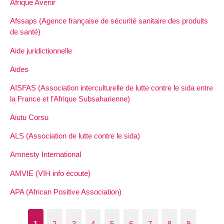
Afrique Avenir
Afssaps (Agence française de sécurité sanitaire des produits
de santé)
Aide juridictionnelle
Aides
AISFAS (Association interculturelle de lutte contre le sida entre
la France et l’Afrique Subsaharienne)
Aiutu Corsu
ALS (Association de lutte contre le sida)
Amnesty International
AMVIE (VIH info écoute)
APA (African Positive Association)
1
2
3
4
5
6
7
8
9