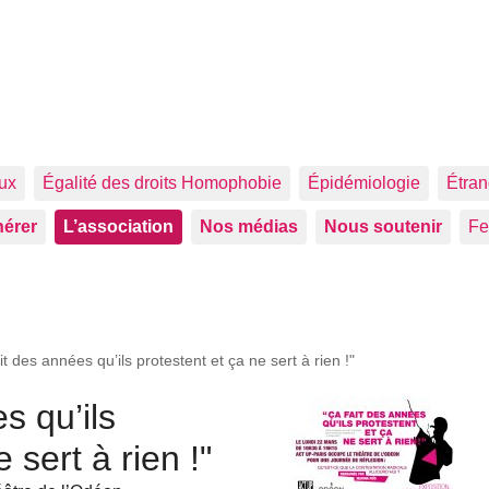
aux
Égalité des droits Homophobie
Épidémiologie
Étran
érer
L’association
Nos médias
Nous soutenir
F
it des années qu’ils protestent et ça ne sert à rien !"
s qu’ils
 sert à rien !"