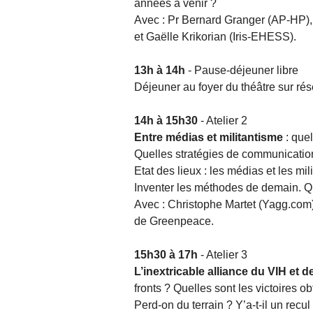
années à venir ?
Avec : Pr Bernard Granger (AP-HP),
et Gaëlle Krikorian (Iris-EHESS).
13h à 14h
- Pause-déjeuner libre
Déjeuner au foyer du théâtre sur réser
14h à 15h30
- Atelier 2
Entre médias et militantisme
: quel
Quelles stratégies de communicatio
Etat des lieux : les médias et les mil
Inventer les méthodes de demain. Qu
Avec : Christophe Martet (Yagg.com),
de Greenpeace.
15h30 à 17h
- Atelier 3
L’inextricable alliance du VIH et de
fronts ? Quelles sont les victoires 
Perd-on du terrain ? Y’a-t-il un recu