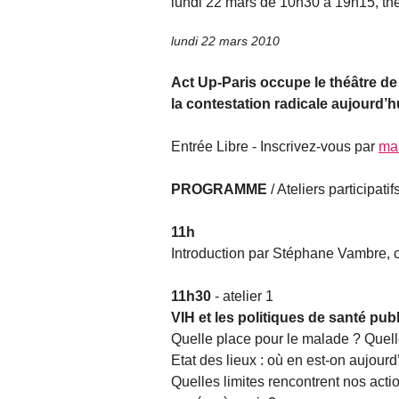
lundi 22 mars de 10h30 à 19h15, th
lundi 22 mars 2010
Act Up-Paris occupe le théâtre de
la contestation radicale aujourd’h
Entrée Libre - Inscrivez-vous par
mai
PROGRAMME
/ Ateliers participat
11h
Introduction par Stéphane Vambre, c
11h30
- atelier 1
VIH et les politiques de santé pub
Quelle place pour le malade ? Quel
Etat des lieux : où en est-on aujour
Quelles limites rencontrent nos acti