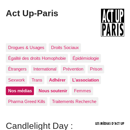
Act Up-Paris
Drogues & Usages
Droits Sociaux
Égalité des droits Homophobie
Épidémiologie
Étrangers
International
Prévention
Prison
Sexwork
Trans
Adhérer
L’association
Nos médias
Nous soutenir
Femmes
Pharma Greed Kills
Traitements Recherche
Candlelight Day :