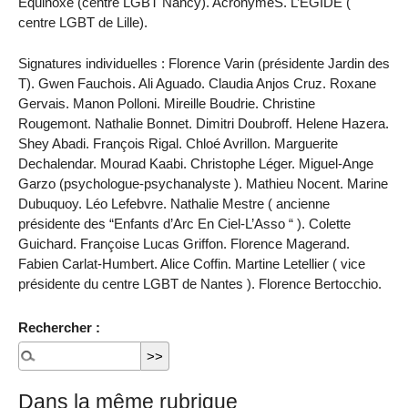
Equinoxe (centre LGBT Nancy). AcronymeS. L’EGIDE (
centre LGBT de Lille).
Signatures individuelles : Florence Varin (présidente Jardin des
T). Gwen Fauchois. Ali Aguado. Claudia Anjos Cruz. Roxane
Gervais. Manon Polloni. Mireille Boudrie. Christine
Rougemont. Nathalie Bonnet. Dimitri Doubroff. Helene Hazera.
Shey Abadi. François Rigal. Chloé Avrillon. Marguerite
Dechalendar. Mourad Kaabi. Christophe Léger. Miguel-Ange
Garzo (psychologue-psychanalyste ). Mathieu Nocent. Marine
Dubuquoy. Léo Lefebvre. Nathalie Mestre ( ancienne
présidente des “Enfants d’Arc En Ciel-L’Asso “ ). Colette
Guichard. Françoise Lucas Griffon. Florence Magerand.
Fabien Carlat-Humbert. Alice Coffin. Martine Letellier ( vice
présidente du centre LGBT de Nantes ). Florence Bertocchio.
Rechercher :
Dans la même rubrique