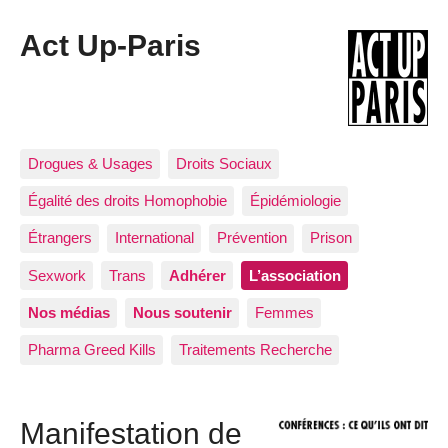
Act Up-Paris
Drogues & Usages
Droits Sociaux
Égalité des droits Homophobie
Épidémiologie
Étrangers
International
Prévention
Prison
Sexwork
Trans
Adhérer
L’association
Nos médias
Nous soutenir
Femmes
Pharma Greed Kills
Traitements Recherche
Manifestation de