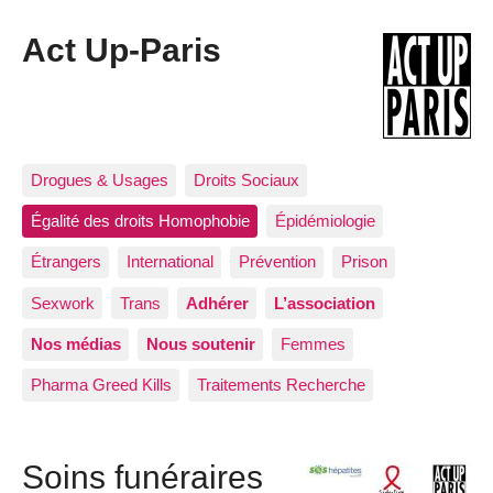
Act Up-Paris
Drogues & Usages
Droits Sociaux
Égalité des droits Homophobie
Épidémiologie
Étrangers
International
Prévention
Prison
Sexwork
Trans
Adhérer
L’association
Nos médias
Nous soutenir
Femmes
Pharma Greed Kills
Traitements Recherche
Soins funéraires