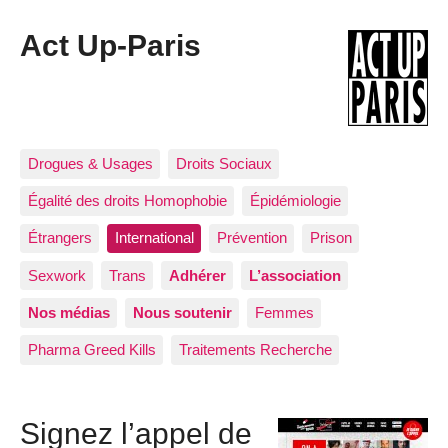
Act Up-Paris
Drogues & Usages
Droits Sociaux
Égalité des droits Homophobie
Épidémiologie
Étrangers
International
Prévention
Prison
Sexwork
Trans
Adhérer
L’association
Nos médias
Nous soutenir
Femmes
Pharma Greed Kills
Traitements Recherche
Signez l’appel de